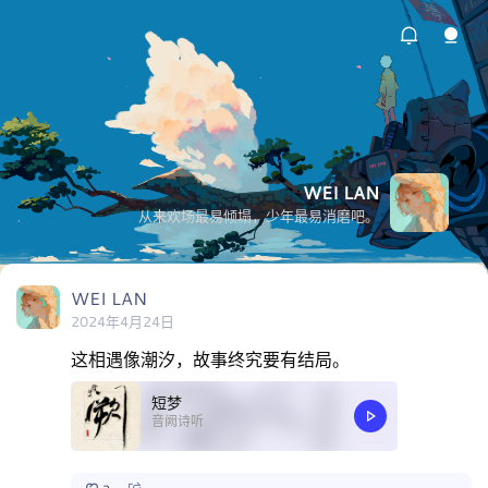
WEI LAN
从来欢场最易倾塌，少年最易消磨吧。
WEI LAN
2024年4月24日
这相遇像潮汐，故事终究要有结局。
短梦
音阙诗听